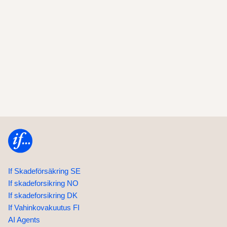
Home
If Skadeförsäkring SE
If skadeforsikring NO
If skadeforsikring DK
If Vahinkovakuutus FI
AI Agents