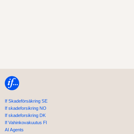
Home
If Skadeförsäkring SE
If skadeforsikring NO
If skadeforsikring DK
If Vahinkovakuutus FI
AI Agents