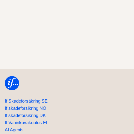
Home
If Skadeförsäkring SE
If skadeforsikring NO
If skadeforsikring DK
If Vahinkovakuutus FI
AI Agents